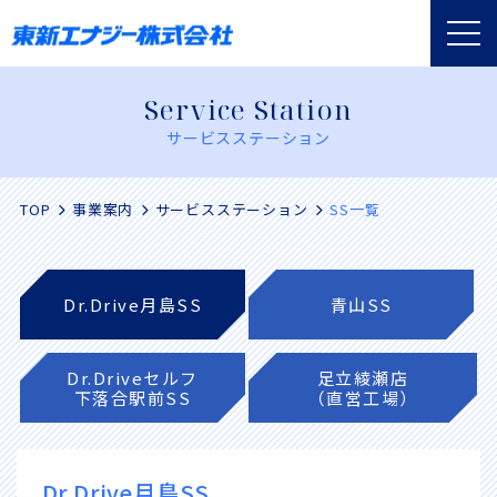
togg
Service Station
サービスステーション
TOP
事業案内
サービスステーション
SS一覧
Dr.Drive月島SS
青山SS
Dr.Driveセルフ
足立綾瀬店
下落合駅前SS
（直営工場）
Dr.Drive月島SS