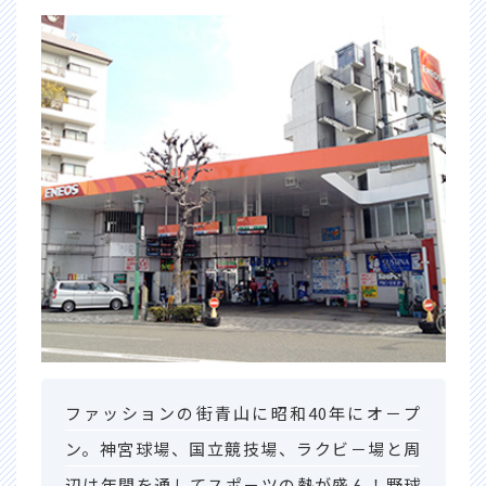
ファッションの街青山に昭和40年にオ－プ
ン。神宮球場、国立競技場、ラクビ－場と周
辺は年間を通してスポ－ツの熱が盛ん！野球